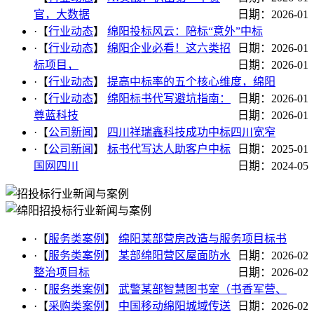
官，大数据
日期：2026-01
·【
行业动态
】
绵阳投标风云：陪标“意外”中标
·【
行业动态
】
绵阳企业必看！这六类招
日期：2026-01
标项目，
日期：2026-01
·【
行业动态
】
提高中标率的五个核心维度，绵阳
·【
行业动态
】
绵阳标书代写避坑指南：
日期：2026-01
尊蓝科技
日期：2026-01
·【
公司新闻
】
四川祥瑞鑫科技成功中标四川宽窄
·【
公司新闻
】
标书代写达人助客户中标
日期：2025-01
国网四川
日期：2024-05
·【
服务类案例
】
绵阳某部营房改造与服务项目标书
·【
服务类案例
】
某部绵阳营区屋面防水
日期：2026-02
整治项目标
日期：2026-02
·【
服务类案例
】
武警某部智慧图书室（书香军营、
·【
采购类案例
】
中国移动绵阳城域传送
日期：2026-02