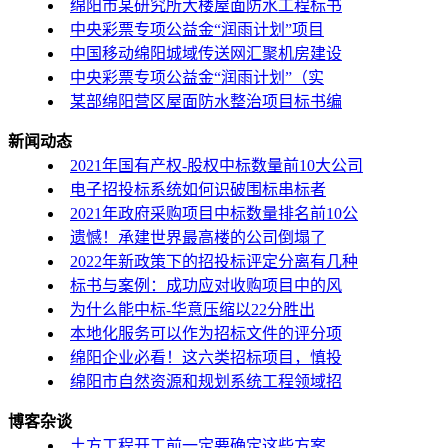
绵阳市某研究所大楼屋面防水工程标书
中央彩票专项公益金“润雨计划”项目
中国移动绵阳城域传送网汇聚机房建设
中央彩票专项公益金“润雨计划”（实
某部绵阳营区屋面防水整治项目标书编
新闻动态
2021年国有产权-股权中标数量前10大公司
电子招投标系统如何识破围标串标者
2021年政府采购项目中标数量排名前10公
遗憾！承建世界最高楼的公司倒塌了
2022年新政策下的招投标评定分离有几种
标书与案例：成功应对收购项目中的风
为什么能中标-华意压缩以22分胜出
本地化服务可以作为招标文件的评分项
绵阳企业必看！这六类招标项目，慎投
绵阳市自然资源和规划系统工程领域招
博客杂谈
土方工程开工前一定要确定这些方案