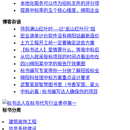
本地化服务可以作为招标文件的评分项
提高中标率的五个核心维度，绵阳企业
博客杂谈
待到满山红叶时----记“巫山红叶行”组
宏业清单计价软件没有绵阳站最新造价
土方工程开工前一定要确定这些方案
【标书达人】爱情算什么，等我中标后
从切入政采投标项目的时间点看出你在
四川绵阳某中学的报告厅效果图
标书编写专家带你一分钟了解招投标全
绵阳科技馆中标方案重点设计要求
武警某部智慧图书室（书香军营、星火
中标必看 | 标书编写达人确保你的项目
标书分类
建筑装饰工程
信息系统建设