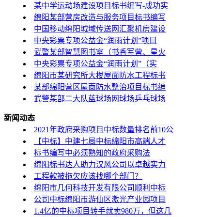
某中学运动场建设项目标书编写-成功实
绵阳某部营房改造与服务项目标书编写
中国移动绵阳城域传送网汇聚机房建设
中央彩票专项公益金“润雨计划”项目
武警某部智慧图书室（书香军营、星火
中央彩票专项公益金“润雨计划”（实
绵阳市某研究所大楼屋面防水工程标书
某部绵阳营区屋面防水整治项目标书编
武警某部二大队蓝球场网球场乒乓球场
新闻动态
2021年政府采购项目中标数量排名前10公
【中标】中建七局中标绵阳市高端人才
标书编写中必须熟知的政府采购法
绵阳标书达人助力汉风公司以卓越实力
工程款被拖欠应该找哪个部门？
绵阳市几何科技开发有限公司顺利中标
公司中标绵阳市游仙区激光产业园项目
1.4亿的中标项目转手就卖980万，但这几