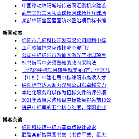
中国移动绵阳城域传送网汇聚机房建设
武警某部二大队蓝球场网球场乒乓球场
某部绵阳营区屋面防水整治项目标书编
新闻动态
绵阳市几何科技开发有限公司顺利中标
工程款被拖欠应该找哪个部门？
公司中标绵阳市游仙区激光产业园项目
标书编写中必须熟知的政府采购法
1.4亿的中标项目转手就卖980万，但这几
【中标】中建七局中标绵阳市高端人才
绵阳标书达人助力汉风公司以卓越实力
本地化服务可以作为招标文件的评分项
2021年政府采购项目中标数量排名前10公
提高中标率的五个核心维度，绵阳企业
博客杂谈
绵阳科技馆中标方案重点设计要求
武警某部智慧图书室（书香军营、星火