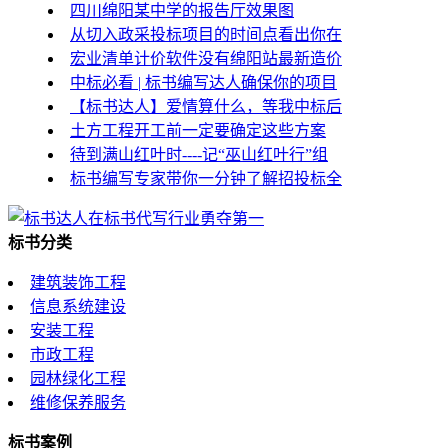
四川绵阳某中学的报告厅效果图
从切入政采投标项目的时间点看出你在
宏业清单计价软件没有绵阳站最新造价
中标必看 | 标书编写达人确保你的项目
【标书达人】爱情算什么，等我中标后
土方工程开工前一定要确定这些方案
待到满山红叶时----记“巫山红叶行”组
标书编写专家带你一分钟了解招投标全
标书分类
建筑装饰工程
信息系统建设
安装工程
市政工程
园林绿化工程
维修保养服务
标书案例