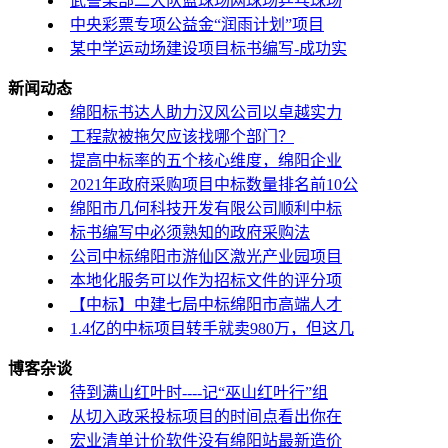
武警某部二大队蓝球场网球场乒乓球场
中央彩票专项公益金“润雨计划”项目
某中学运动场建设项目标书编写-成功实
新闻动态
绵阳标书达人助力汉风公司以卓越实力
工程款被拖欠应该找哪个部门？
提高中标率的五个核心维度，绵阳企业
2021年政府采购项目中标数量排名前10公
绵阳市几何科技开发有限公司顺利中标
标书编写中必须熟知的政府采购法
公司中标绵阳市游仙区激光产业园项目
本地化服务可以作为招标文件的评分项
【中标】中建七局中标绵阳市高端人才
1.4亿的中标项目转手就卖980万，但这几
博客杂谈
待到满山红叶时----记“巫山红叶行”组
从切入政采投标项目的时间点看出你在
宏业清单计价软件没有绵阳站最新造价