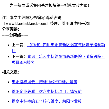
为一航局重返集团基建板块第一梯队贡献力量！
注：本文由绵阳标书编写-尊蓝咨询
【www.biaoshubianxie.com】整理，引用请注明来源！
分享阅读：
------分隔线------
上一篇：
【中标】四川绵阳高新区温室气体清单编制项
目
下一篇：
喜讯！筑云中标绵阳市高新医院（肺病医院）
项目BIM服务
相关文章：
绵阳投标风云：陪标“意外”中标，是黄
绵阳企业必看！这六类招标项目，慎投避
提高中标率的五个核心维度，绵阳企业投