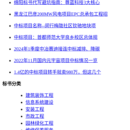
绵阳标书代写避坑指南：尊蓝科技3大核心
黑龙江巴彦200MW风电项目EPC总承包工程招
中标项目名称--闵行梅陇社区钦驰地块项
中标项目：首都师范大学良乡校区总体规
2024年1季度中冶赛迪接连中标减排、降碳
2022年11月国内元宇宙项目中标情况一览
1.4亿的中标项目转手就卖980万，但这几个
标书分类
建筑装饰工程
信息系统建设
安装工程
市政工程
园林绿化工程